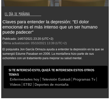
Claves para entender la depresión: ''El dolor
emocional es el más intenso que un ser humano
puede padecer''
Publicado:
14/07/2021
23:20
(UTC+2)
Última actualización:
05/10/2021
13:39
(UTC+2)
El psiquiatra Jon García Ormaza ayuda a enterder la depresión en la que se
sumergió Edurne Pasaban en 2006. La montañera hizo parte de sus
ochomiles con un tratamiento para mejorar su salud mental.
SI TE INTERESÓ ESTO, QUIZÁ TE INTERESEN ESTOS OTROS
TEMAS
Enfermedades hoy
Televisión Euskadi
Programas Tv
Vídeos
ETB2
Deportes de montaña