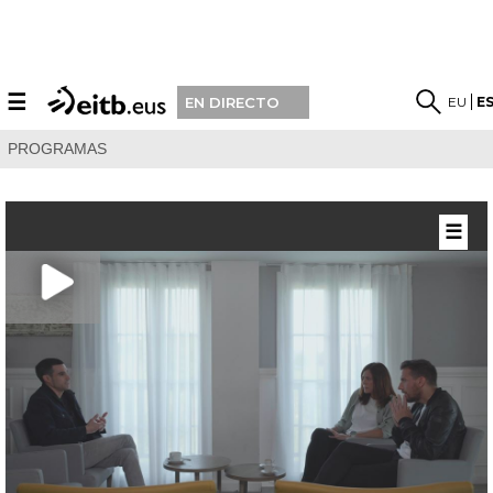
☰
EU
E
EN DIRECTO
PROGRAMAS
☰