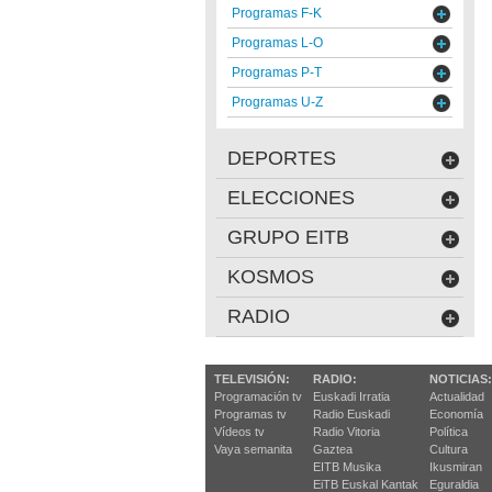
Programas F-K
Programas L-O
Programas P-T
Programas U-Z
DEPORTES
ELECCIONES
GRUPO EITB
KOSMOS
RADIO
TELEVISIÓN:
RADIO:
NOTICIAS:
Programación tv
Euskadi Irratia
Actualidad
Programas tv
Radio Euskadi
Economía
Vídeos tv
Radio Vitoria
Política
Vaya semanita
Gaztea
Cultura
EITB Musika
Ikusmiran
EiTB Euskal Kantak
Eguraldia