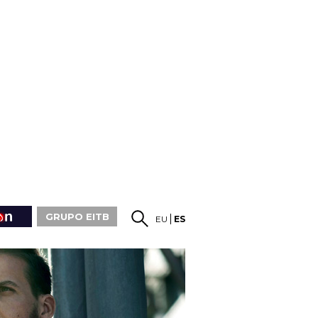
GRUPO EITB
EU
ES