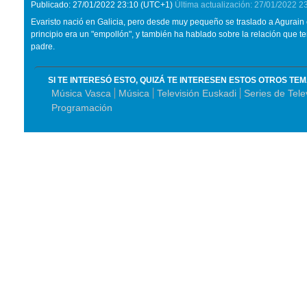
Publicado:
27/01/2022
23:10
(UTC+1)
Última actualización:
27/01/2022
2
Evaristo nació en Galicia, pero desde muy pequeño se traslado a Agurain
principio era un "empollón", y también ha hablado sobre la relación que te
padre.
SI TE INTERESÓ ESTO, QUIZÁ TE INTERESEN ESTOS OTROS TE
Música Vasca
Música
Televisión Euskadi
Series de Tele
Programación