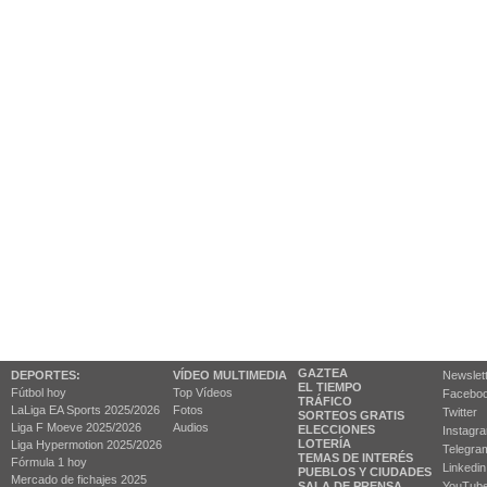
GAZTEA
DEPORTES:
VÍDEO MULTIMEDIA
Newslet
EL TIEMPO
Fútbol hoy
Top Vídeos
Facebo
TRÁFICO
LaLiga EA Sports 2025/2026
Fotos
Twitter
SORTEOS GRATIS
Liga F Moeve 2025/2026
Audios
ELECCIONES
Instagr
LOTERÍA
Liga Hypermotion 2025/2026
Telegra
TEMAS DE INTERÉS
Fórmula 1 hoy
Linkedin
PUEBLOS Y CIUDADES
Mercado de fichajes 2025
SALA DE PRENSA
YouTub