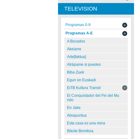
TELEVISION
Programas 0-9
Programas A-E
A Bocados
Akelarre
Arte[faktua]
Atrápame si puedes
Biba Zuek
Egun on Euskadi
EiTB Kultura Transit
El Conquistador del Fin del Mu
ndo
En Jake
Abiapuntua
Esta casa es una mina
Bikote Bionikoa