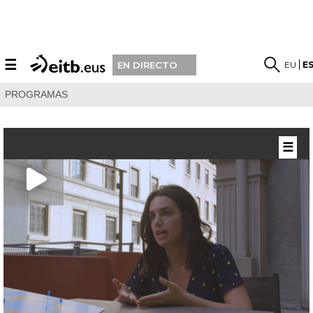
☰
EU
E
EN DIRECTO
PROGRAMAS
☰