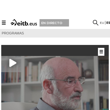
☰
EU
E
EN DIRECTO
PROGRAMAS
☰