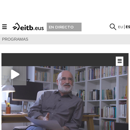
☰
EU
E
EN DIRECTO
PROGRAMAS
☰