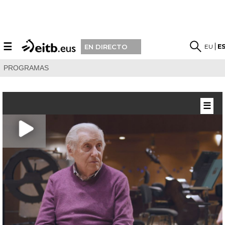
☰
EU
E
EN DIRECTO
PROGRAMAS
☰