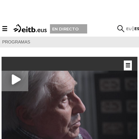
☰
EU
E
EN DIRECTO
PROGRAMAS
☰