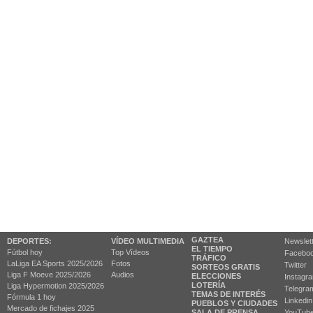
GAZTEA
DEPORTES:
VÍDEO MULTIMEDIA
Newslet
EL TIEMPO
Fútbol hoy
Top Vídeos
Facebo
TRÁFICO
LaLiga EA Sports 2025/2026
Fotos
Twitter
SORTEOS GRATIS
Liga F Moeve 2025/2026
Audios
ELECCIONES
Instagr
LOTERÍA
Liga Hypermotion 2025/2026
Telegra
TEMAS DE INTERÉS
Fórmula 1 hoy
Linkedin
PUEBLOS Y CIUDADES
Mercado de fichajes 2025
SALA DE PRENSA
YouTub