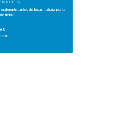
:30
(UTC+2)
malmente, antes de tocar, trabaja por la
de fiebre.
MAS
isión