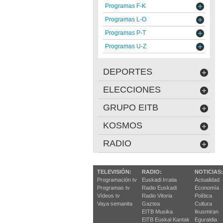
Programas F-K
Programas L-O
Programas P-T
Programas U-Z
DEPORTES
ELECCIONES
GRUPO EITB
KOSMOS
RADIO
TELEVISIÓN:
RADIO:
NOTICIAS:
Programación tv
Euskadi Irratia
Actualidad
Programas tv
Radio Euskadi
Economía
Vídeos tv
Radio Vitoria
Política
Vaya semanita
Gaztea
Cultura
EITB Musika
Ikusmiran
EiTB Euskal Kantak
Eguraldia