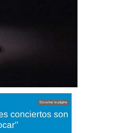
Escuchar la página
es conciertos son
car''