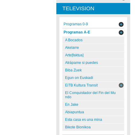
TELEVISION
Programas 0-9
Programas A-E
A Bocados
Akelarre
Arte[faktua]
Atrápame si puedes
Biba Zuek
Egun on Euskadi
EiTB Kultura Transit
El Conquistador del Fin del Mu
ndo
En Jake
Abiapuntua
Esta casa es una mina
Bikote Bionikoa