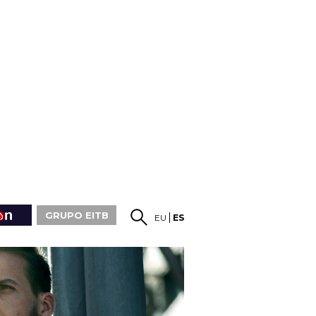
GRUPO EITB
EU
ES