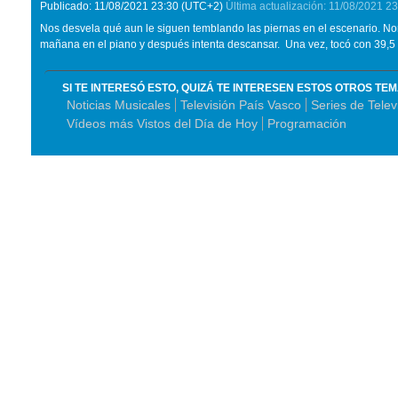
Publicado:
11/08/2021
23:30
(UTC+2)
Última actualización:
11/08/2021
23
Nos desvela qué aun le siguen temblando las piernas en el escenario. Nor
mañana en el piano y después intenta descansar. Una vez, tocó con 39,5 
SI TE INTERESÓ ESTO, QUIZÁ TE INTERESEN ESTOS OTROS TE
Noticias Musicales
Televisión País Vasco
Series de Telev
Vídeos más Vistos del Día de Hoy
Programación