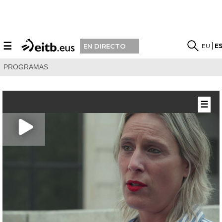
☰
EU
E
EN DIRECTO
PROGRAMAS
☰