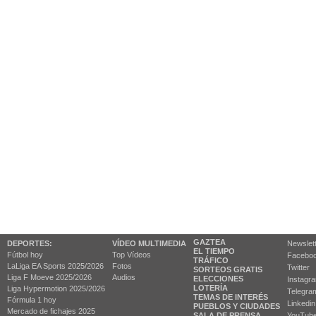
GAZTEA
DEPORTES:
VÍDEO MULTIMEDIA
Newslet
EL TIEMPO
Fútbol hoy
Top Vídeos
Facebo
TRÁFICO
LaLiga EA Sports 2025/2026
Fotos
Twitter
SORTEOS GRATIS
Liga F Moeve 2025/2026
Audios
ELECCIONES
Instagr
LOTERÍA
Liga Hypermotion 2025/2026
Telegra
TEMAS DE INTERÉS
Fórmula 1 hoy
Linkedin
PUEBLOS Y CIUDADES
Mercado de fichajes 2025
SALA DE PRENSA
YouTub