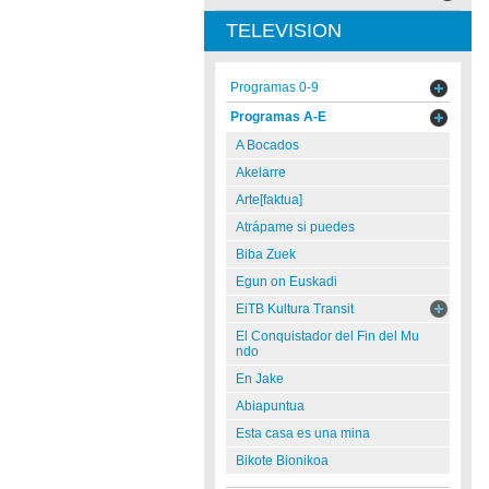
TELEVISION
Programas 0-9
Programas A-E
A Bocados
Akelarre
Arte[faktua]
Atrápame si puedes
Biba Zuek
Egun on Euskadi
EiTB Kultura Transit
El Conquistador del Fin del Mu
ndo
En Jake
Abiapuntua
Esta casa es una mina
Bikote Bionikoa