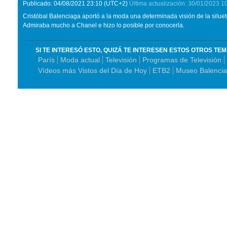
Publicado:
04/08/2021
23:10
(UTC+2)
Última actualización:
30/01/2023
1
Cristóbal Balenciaga aportó a la moda una determinada visión de la silueta
Admiraba mucho a Chanel e hizo lo posible por conocerla.
SI TE INTERESÓ ESTO, QUIZÁ TE INTERESEN ESTOS OTROS TE
París
Moda actual
Televisión
Programas de Televisión
Vídeos más Vistos del Día de Hoy
ETB2
Museo Balencia