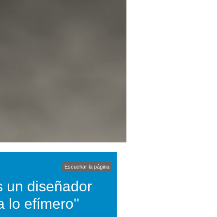
Escuchar la página
es un diseñador
 lo efímero''