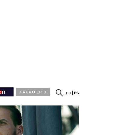
GRUPO EITB
EU
ES