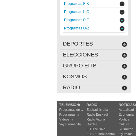
Programas F-K
Programas L-O
Programas P-T
Programas U-Z
DEPORTES
ELECCIONES
GRUPO EITB
KOSMOS
RADIO
TELEVISIÓN:
RADIO:
NOTICIAS:
Programación tv
Euskadi Irratia
Actualidad
Programas tv
Radio Euskadi
Economía
Vídeos tv
Radio Vitoria
Política
Vaya semanita
Gaztea
Cultura
EITB Musika
Ikusmiran
EiTB Euskal Kantak
Eguraldia