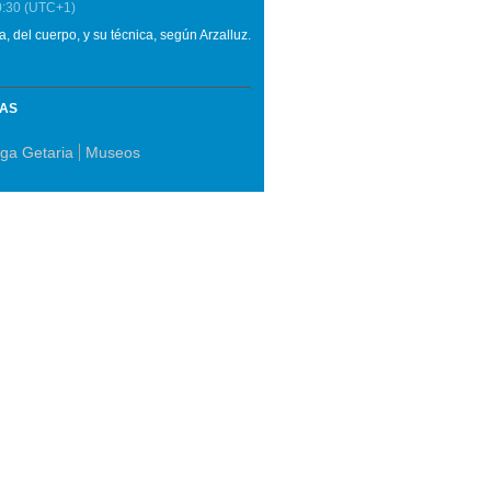
0:30
(UTC+1)
, del cuerpo, y su técnica, según Arzalluz.
MAS
ga Getaria
Museos