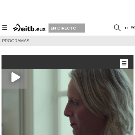
☰
EU
E
EN DIRECTO
PROGRAMAS
☰