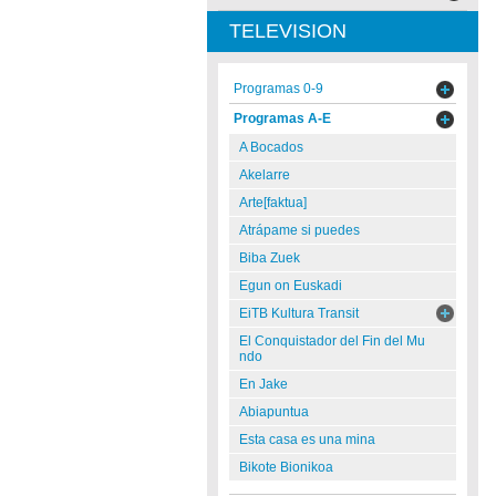
TELEVISION
Programas 0-9
Programas A-E
A Bocados
Akelarre
Arte[faktua]
Atrápame si puedes
Biba Zuek
Egun on Euskadi
EiTB Kultura Transit
El Conquistador del Fin del Mu
ndo
En Jake
Abiapuntua
Esta casa es una mina
Bikote Bionikoa