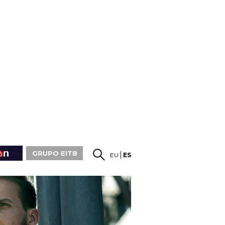
GRUPO EITB
EU
ES