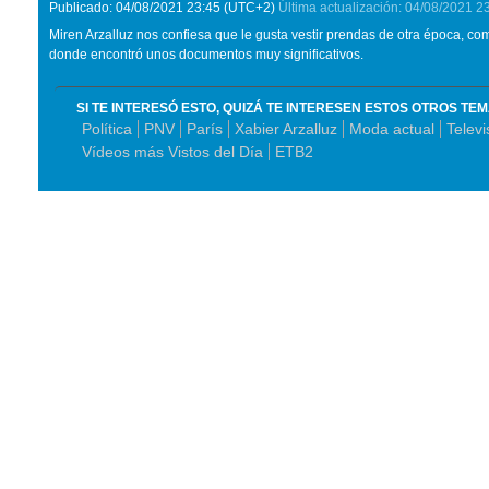
Publicado:
04/08/2021
23:45
(UTC+2)
Última actualización:
04/08/2021
2
Miren Arzalluz nos confiesa que le gusta vestir prendas de otra época, c
donde encontró unos documentos muy significativos.
SI TE INTERESÓ ESTO, QUIZÁ TE INTERESEN ESTOS OTROS TE
Política
PNV
París
Xabier Arzalluz
Moda actual
Televi
Vídeos más Vistos del Día
ETB2