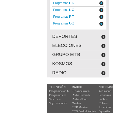
Programas F-K
Programas L-O
Programas P-T
Programas U-Z
DEPORTES
ELECCIONES
GRUPO EITB
KOSMOS
RADIO
TELEVISIÓN:
RADIO:
NOTICIAS:
Programación tv
Euskadi Irratia
Actualidad
Programas tv
Radio Euskadi
Economía
Vídeos tv
Radio Vitoria
Política
Vaya semanita
Gaztea
Cultura
EITB Musika
Ikusmiran
EiTB Euskal Kantak
Eguraldia