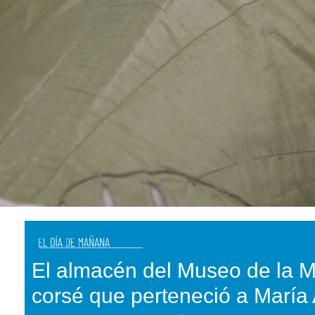
El almacén del Museo de la 
corsé que perteneció a María 