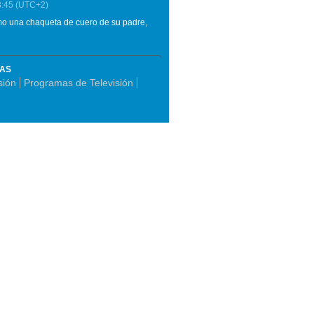
3:45
(UTC+2)
omo una chaqueta de cuero de su padre,
MAS
sión
Programas de Televisión