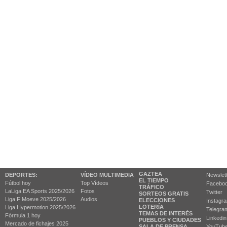
GAZTEA
DEPORTES:
VÍDEO MULTIMEDIA
Newslet
EL TIEMPO
Fútbol hoy
Top Vídeos
Facebo
TRÁFICO
LaLiga EA Sports 2025/2026
Fotos
Twitter
SORTEOS GRATIS
Liga F Moeve 2025/2026
Audios
ELECCIONES
Instagr
LOTERÍA
Liga Hypermotion 2025/2026
Telegra
TEMAS DE INTERÉS
Fórmula 1 hoy
Linkedin
PUEBLOS Y CIUDADES
Mercado de fichajes 2025
SALA DE PRENSA
YouTub