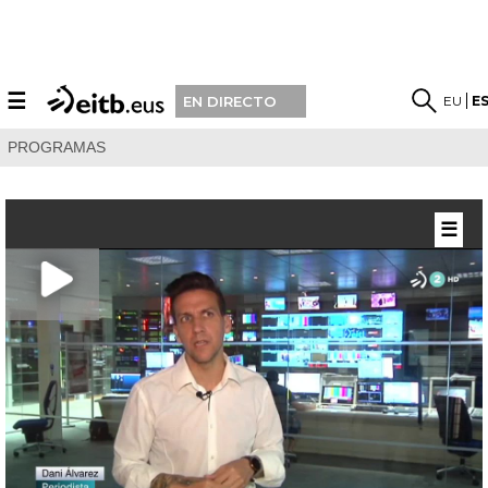
☰
EU
E
EN DIRECTO
PROGRAMAS
☰