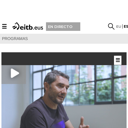
☰
EU
E
EN DIRECTO
PROGRAMAS
☰