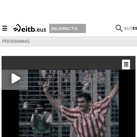
☰
EU
E
EN DIRECTO
PROGRAMAS
☰