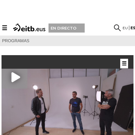
☰
EU
E
EN DIRECTO
PROGRAMAS
☰