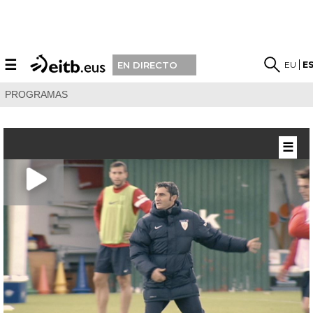
☰
EU
E
EN DIRECTO
PROGRAMAS
☰