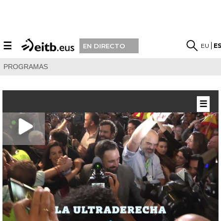
☰
EU
E
EN DIRECTO
PROGRAMAS
☰