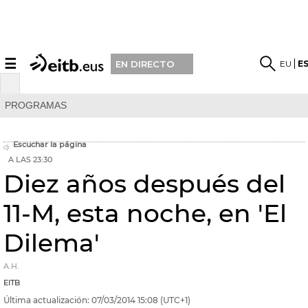
☰
EU
E
EN DIRECTO
PROGRAMAS
Escuchar la página
A LAS 23:30
Diez años después del
11-M, esta noche, en 'El
Dilema'
A.H.
EITB
Última actualización:
07/03/2014
15:08
(UTC+1)