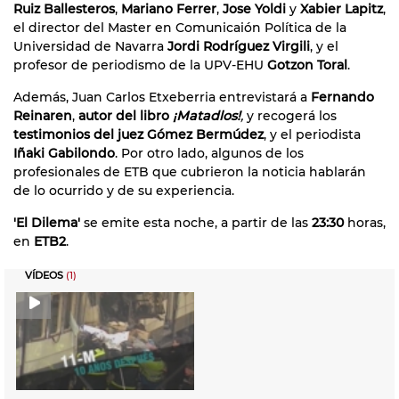
Ruiz Ballesteros
,
Mariano Ferrer
,
Jose Yoldi
y
Xabier Lapitz
,
el director del Master en Comunicaión Política de la
Universidad de Navarra
Jordi Rodríguez Virgili
, y el
profesor de periodismo de la UPV-EHU
Gotzon Toral
.
Además, Juan Carlos Etxeberria entrevistará a
Fernando
Reinaren
,
autor del libro
¡Matadlos!
,
y recogerá los
testimonios del juez Gómez Bermúdez
, y el periodista
Iñaki Gabilondo
. Por otro lado, algunos de los
profesionales de ETB que cubrieron la noticia hablarán
de lo ocurrido y de su experiencia.
'El Dilema'
se emite esta noche, a partir de las
23:30
horas,
en
ETB2
.
VÍDEOS
(1)