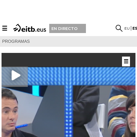
☰
EU
E
EN DIRECTO
PROGRAMAS
☰