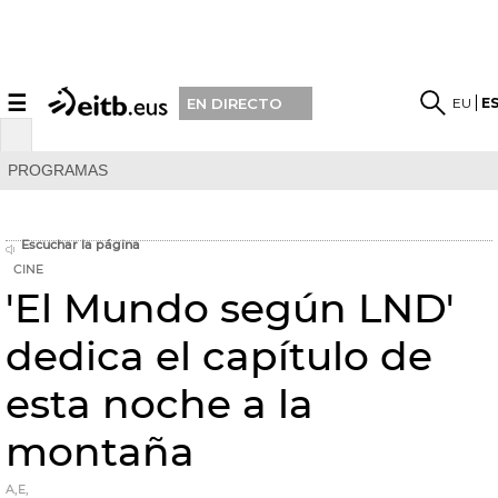
☰
EU
E
EN DIRECTO
PROGRAMAS
Escuchar la página
CINE
'El Mundo según LND'
dedica el capítulo de
esta noche a la
montaña
A,E,