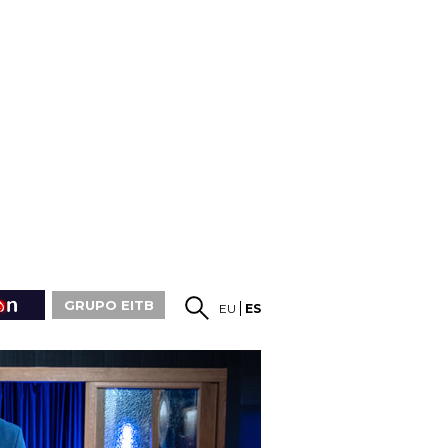
GRUPO EITB
EU
ES