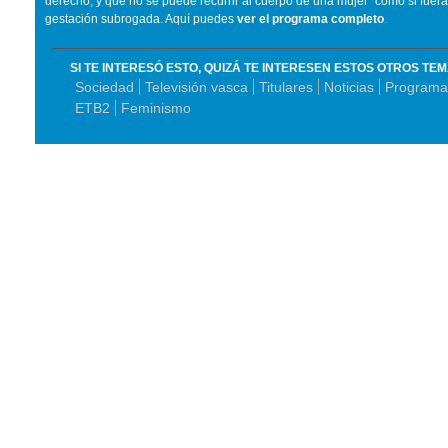
derecho, y que no se puede recurrir al cuerpo de una mujer "como si fuer
gestación subrogada. Aquí puedes
ver el programa completo
.
SI TE INTERESÓ ESTO, QUIZÁ TE INTERESEN ESTOS OTROS TE
Sociedad
Televisión vasca
Titulares
Noticias
Programas
ETB2
Feminismo