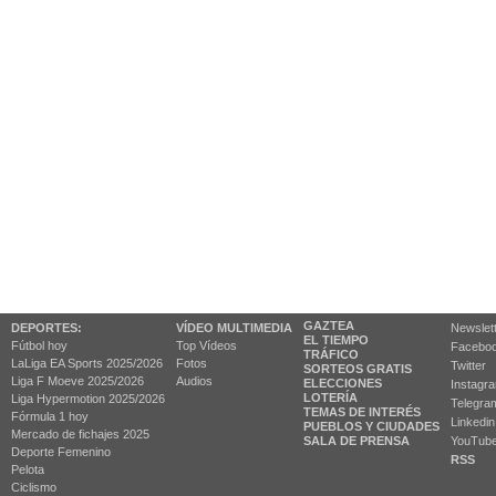
GAZTEA
DEPORTES:
VÍDEO MULTIMEDIA
Newslet
EL TIEMPO
Fútbol hoy
Top Vídeos
Facebo
TRÁFICO
LaLiga EA Sports 2025/2026
Fotos
Twitter
SORTEOS GRATIS
Liga F Moeve 2025/2026
Audios
ELECCIONES
Instagr
LOTERÍA
Liga Hypermotion 2025/2026
Telegra
TEMAS DE INTERÉS
Fórmula 1 hoy
Linkedin
PUEBLOS Y CIUDADES
Mercado de fichajes 2025
SALA DE PRENSA
YouTub
Deporte Femenino
RSS
Pelota
Ciclismo