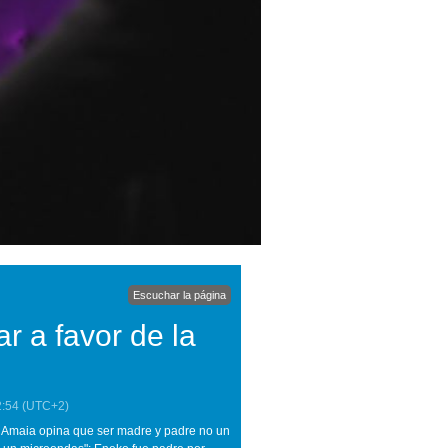
Escuchar la página
r a favor de la
2:54
(UTC+2)
 Amaia opina que ser madre y padre no un