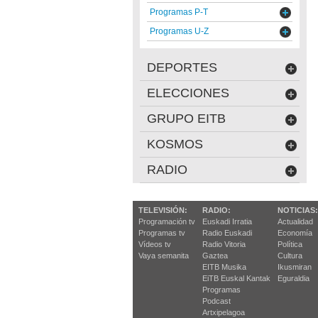
Programas P-T
Programas U-Z
DEPORTES
ELECCIONES
GRUPO EITB
KOSMOS
RADIO
TELEVISIÓN:
RADIO:
NOTICIAS:
Programación tv
Euskadi Irratia
Actualidad
Programas tv
Radio Euskadi
Economía
Vídeos tv
Radio Vitoria
Política
Vaya semanita
Gaztea
Cultura
EITB Musika
Ikusmiran
EiTB Euskal Kantak
Eguraldia
Programas
Podcast
Artxipelagoa