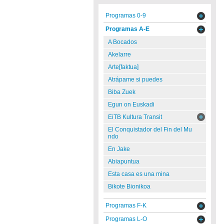
Programas 0-9
Programas A-E
A Bocados
Akelarre
Arte[faktua]
Atrápame si puedes
Biba Zuek
Egun on Euskadi
EiTB Kultura Transit
El Conquistador del Fin del Mu
ndo
En Jake
Abiapuntua
Esta casa es una mina
Bikote Bionikoa
Programas F-K
Programas L-O