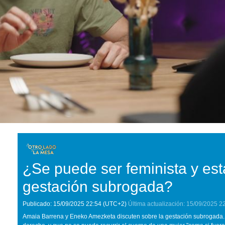
¿Se puede ser feminista y esta
gestación subrogada?
Publicado:
15/09/2025
22:54
(UTC+2)
Última actualización:
15/09/2025
2
Amaia Barrena y Eneko Amezketa discuten sobre la gestación subrogada.