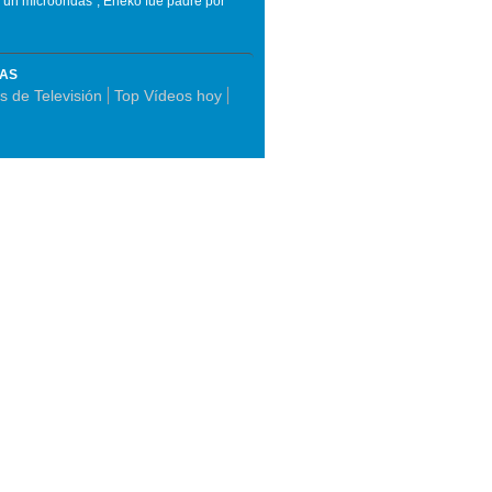
a un microondas"; Eneko fue padre por
MAS
 de Televisión
Top Vídeos hoy