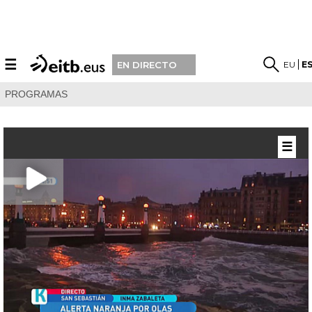
☰
EU
E
EN DIRECTO
PROGRAMAS
☰