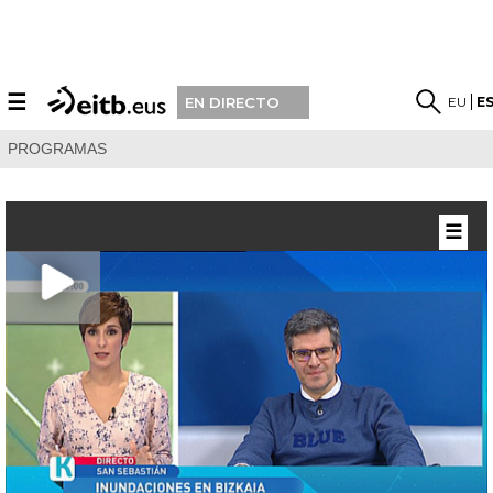
☰
EU
E
EN DIRECTO
PROGRAMAS
☰