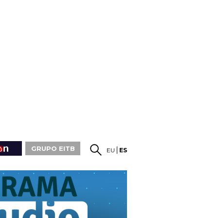
GRUPO EITB
EU
ES