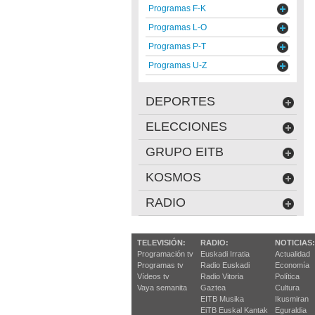
Programas F-K
Programas L-O
Programas P-T
Programas U-Z
DEPORTES
ELECCIONES
GRUPO EITB
KOSMOS
RADIO
TELEVISIÓN:
RADIO:
NOTICIAS:
Programación tv
Euskadi Irratia
Actualidad
Programas tv
Radio Euskadi
Economía
Vídeos tv
Radio Vitoria
Política
Vaya semanita
Gaztea
Cultura
EITB Musika
Ikusmiran
EiTB Euskal Kantak
Eguraldia