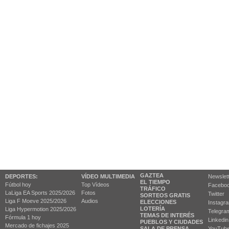
GAZTEA
DEPORTES:
VÍDEO MULTIMEDIA
Newslet
EL TIEMPO
Fútbol hoy
Top Vídeos
Facebo
TRÁFICO
LaLiga EA Sports 2025/2026
Fotos
Twitter
SORTEOS GRATIS
Liga F Moeve 2025/2026
Audios
ELECCIONES
Instagr
LOTERÍA
Liga Hypermotion 2025/2026
Telegra
TEMAS DE INTERÉS
Fórmula 1 hoy
Linkedin
PUEBLOS Y CIUDADES
Mercado de fichajes 2025
SALA DE PRENSA
YouTub