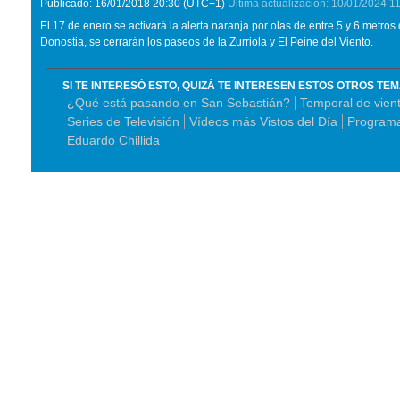
Publicado:
16/01/2018
20:30
(UTC+1)
Última actualización:
10/01/2024
11
El 17 de enero se activará la alerta naranja por olas de entre 5 y 6 metros
Donostia, se cerrarán los paseos de la Zurriola y El Peine del Viento.
SI TE INTERESÓ ESTO, QUIZÁ TE INTERESEN ESTOS OTROS TE
¿Qué está pasando en San Sebastián?
Temporal de vien
Series de Televisión
Vídeos más Vistos del Día
Program
Eduardo Chillida