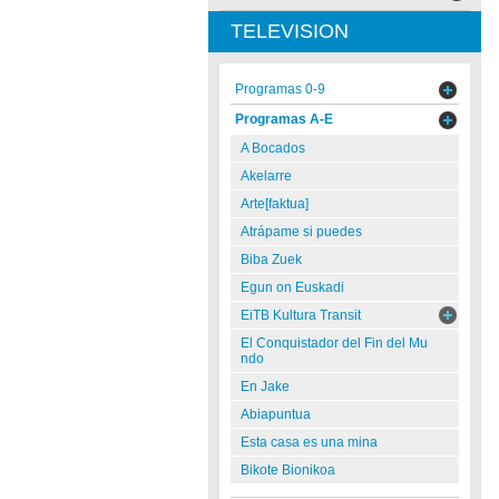
TELEVISION
Programas 0-9
Programas A-E
A Bocados
Akelarre
Arte[faktua]
Atrápame si puedes
Biba Zuek
Egun on Euskadi
EiTB Kultura Transit
El Conquistador del Fin del Mu
ndo
En Jake
Abiapuntua
Esta casa es una mina
Bikote Bionikoa