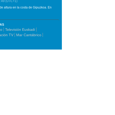
:49
(UTC+1)
 de altura en la costa de Gipuzkoa. En
MAS
to
Televisión Euskadi
ación TV
Mar Cantábrico