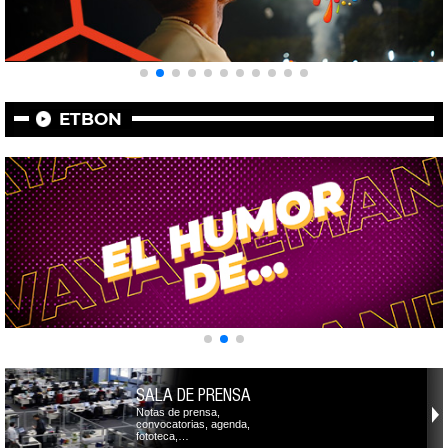
ETBON
SALA DE PRENSA
Notas de prensa,
convocatorias, agenda,
fototeca,…