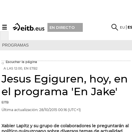
☰
EU
E
EN DIRECTO
PROGRAMAS
Escuchar la página
A LAS 12:00, EN ETB2
Jesus Egiguren, hoy, en
el programa 'En Jake'
EITB
Última actualización:
28/10/2015
00:16
(UTC+1)
Xabier Lapitz y su grupo de colaboradores le preguntarán al
político guipuzcoano sobre diversos temas de actualidad.