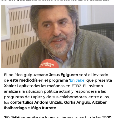
El político guipuzcoano
Jesus Egiguren
será el invitado
de
este mediodía
en el programa
'
En Jake
'
que presenta
Xabier Lapitz
todas las mañanas en ETB2. El invitado
analizará la situación política actual y responderá a las
preguntas de Lapìtz y de sus colaboradores, entre ellos,
los
contertulios Andoni Unzalu
,
Gorka Angulo
,
Aitziber
Ibaibarriaga
e
Iñigo Iturrate
.
'En Jake'
se emite de lunes a viernes, a partir de las
12:00