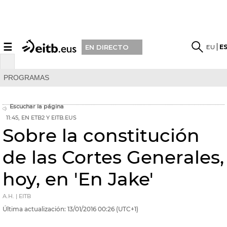
☰
EU
E
EN DIRECTO
PROGRAMAS
Escuchar la página
11:45, EN ETB2 Y EITB.EUS
Sobre la constitución
de las Cortes Generales,
hoy, en 'En Jake'
A.H. | EITB
Última actualización:
13/01/2016
00:26
(UTC+1)