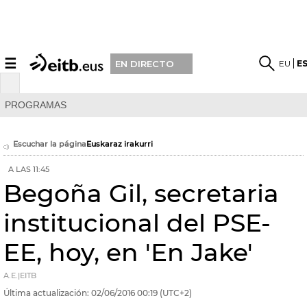
☰
EU
E
EN DIRECTO
PROGRAMAS
Escuchar la página
Euskaraz irakurri
A LAS 11:45
Begoña Gil, secretaria
institucional del PSE-
EE, hoy, en 'En Jake'
A.E.|EITB
Última actualización:
02/06/2016
00:19
(UTC+2)