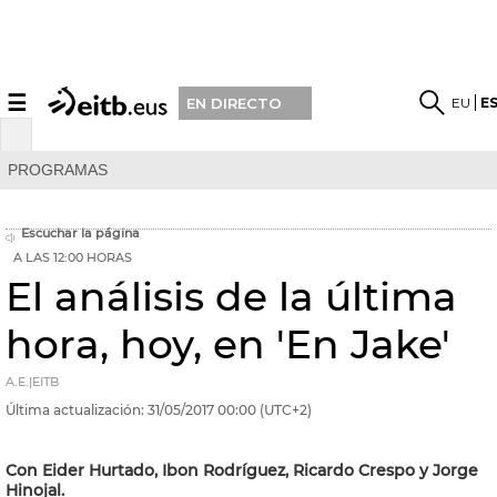
☰
EU
E
EN DIRECTO
PROGRAMAS
Escuchar la página
A LAS 12:00 HORAS
El análisis de la última
hora, hoy, en 'En Jake'
A.E.|EITB
Última actualización:
31/05/2017
00:00
(UTC+2)
Con Eider Hurtado, Ibon Rodríguez, Ricardo Crespo y Jorge
Hinojal.