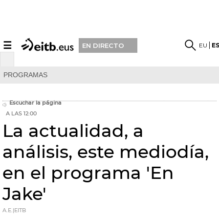
☰
EU
E
EN DIRECTO
PROGRAMAS
Escuchar la página
A LAS 12:00
La actualidad, a
análisis, este mediodía,
en el programa 'En
Jake'
A.E.|EITB