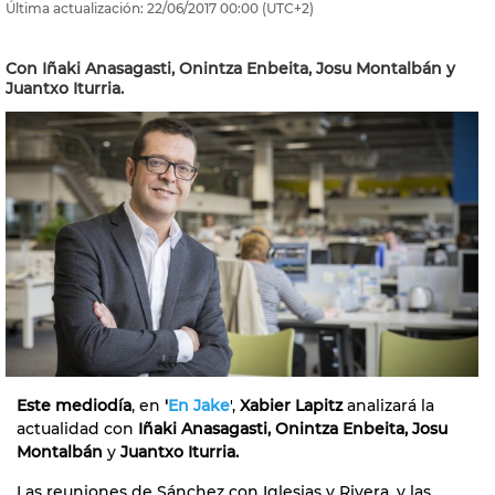
Última actualización:
22/06/2017
00:00
(UTC+2)
Con Iñaki Anasagasti, Onintza Enbeita, Josu Montalbán y
Juantxo Iturria.
Este mediodía
, en
'
En Jake
',
Xabier Lapitz
analizará la
actualidad con
Iñaki Anasagasti, Onintza Enbeita, Josu
Montalbán
y
Juantxo Iturria.
Las reuniones de Sánchez con Iglesias y Rivera, y las