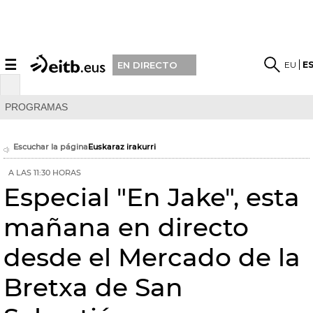
☰
EU
E
EN DIRECTO
PROGRAMAS
Escuchar la página
Euskaraz irakurri
A LAS 11:30 HORAS
Especial "En Jake", esta
mañana en directo
desde el Mercado de la
Bretxa de San