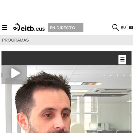
☰
EU
E
EN DIRECTO
PROGRAMAS
☰