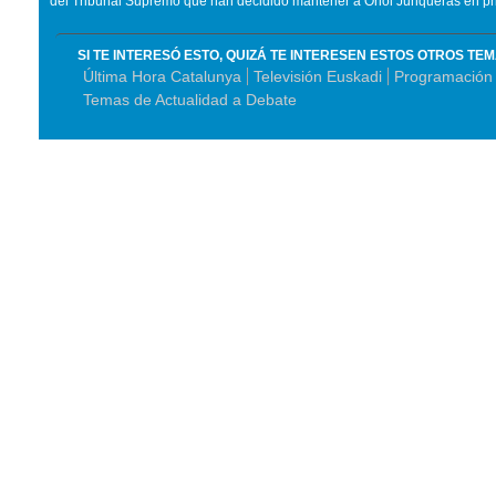
del Tribunal Supremo que han decidido mantener a Oriol Junqueras en pri
SI TE INTERESÓ ESTO, QUIZÁ TE INTERESEN ESTOS OTROS TE
Última Hora Catalunya
Televisión Euskadi
Programación
Temas de Actualidad a Debate