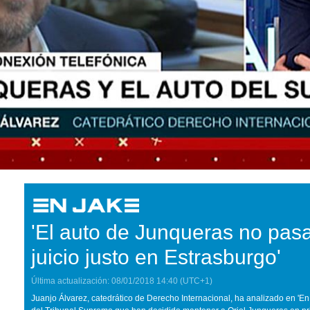
'El auto de Junqueras no pasa
juicio justo en Estrasburgo'
Última actualización:
08/01/2018
14:40
(UTC+1)
Juanjo Álvarez, catedrático de Derecho Internacional, ha analizado en 'En 