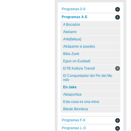
Programas 0-9
Programas A-E
A Bocados
Akelarre
Arte[faktua]
Atrápame si puedes
Biba Zuek
Egun on Euskadi
EiTB Kultura Transit
El Conquistador del Fin del Mu
ndo
En Jake
Abiapuntua
Esta casa es una mina
Bikote Bionikoa
Programas F-K
Programas L-O