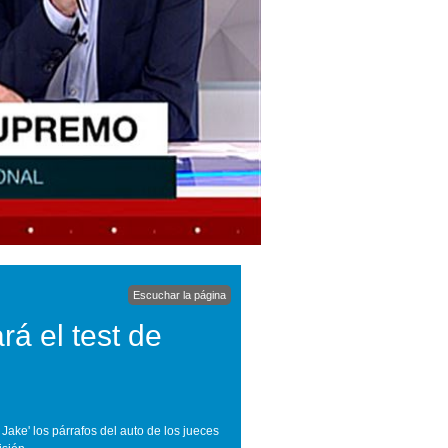
Escuchar la página
rá el test de
Jake' los párrafos del auto de los jueces