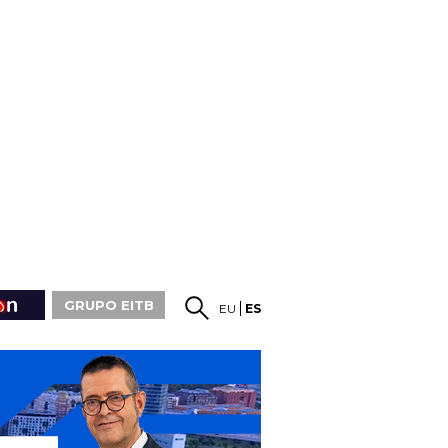
GRUPO EITB
EU
ES