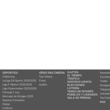
GAZTEA
DEPORTES:
VÍDEO MULTIMEDIA
Newslet
EL TIEMPO
Fútbol hoy
Top Vídeos
Facebo
TRÁFICO
LaLiga EA Sports 2025/2026
Fotos
Twitter
SORTEOS GRATIS
Liga F Moeve 2025/2026
Audios
ELECCIONES
Instagr
LOTERÍA
Liga Hypermotion 2025/2026
Telegra
TEMAS DE INTERÉS
Fórmula 1 hoy
Linkedin
PUEBLOS Y CIUDADES
Mercado de fichajes 2025
SALA DE PRENSA
YouTub
Deporte Femenino
RSS
Pelota
Ciclismo