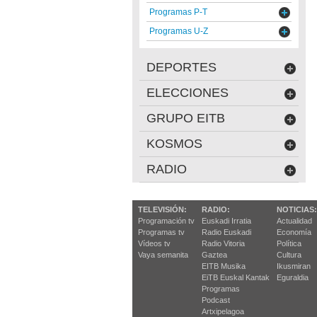
Programas P-T
Programas U-Z
DEPORTES
ELECCIONES
GRUPO EITB
KOSMOS
RADIO
TELEVISIÓN:
RADIO:
NOTICIAS:
Programación tv
Euskadi Irratia
Actualidad
Programas tv
Radio Euskadi
Economía
Vídeos tv
Radio Vitoria
Política
Vaya semanita
Gaztea
Cultura
EITB Musika
Ikusmiran
EiTB Euskal Kantak
Eguraldia
Programas
Podcast
Artxipelagoa