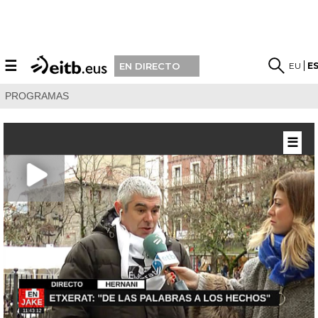
☰
EU
E
EN DIRECTO
PROGRAMAS
☰