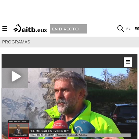
☰
EU
E
EN DIRECTO
PROGRAMAS
☰