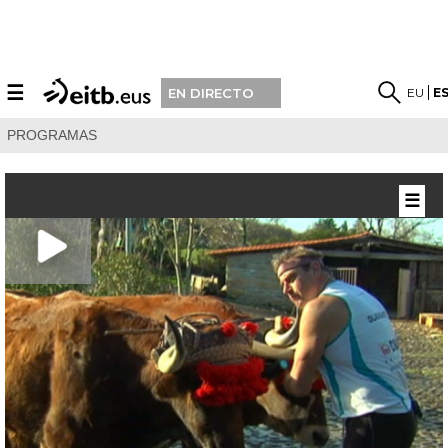
☰
EU
E
EN DIRECTO
PROGRAMAS
☰