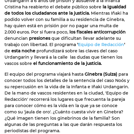
Urdangarin a 6 años de prisión y absuelve a la infanta
Cristina ha reabierto el debate público sobre
la igualdad
de todos los ciudadanos ante la justicia.
Mientras Iñaki ha
podido volver con su familia a su residencia de Ginebra,
hay quien está en prisión por no pagar una multa de
2.000 euros. Por si fuera poco,
los fiscales anticorrupción
denuncian
presiones
que dificultan llevar adelante su
trabajo con libertad. El programa
'
Equipo de Redacción
'
de
esta noche
profundizará sobre las claves del caso
Urdangarin y llevará a la calle las dudas que tienen los
vascos sobre
el funcionamiento de la justicia.
El equipo del programa viajará hasta
Ginebra (Suiza)
para
conocer todos los detalles de la sentencia del caso Noós y
su repercusión en la vida de la Infanta e Iñaki Urdangarin.
De la mano de vascos residentes en la ciudad, 'Equipo de
Redacción' recorrerá los lugares que frecuenta la pareja
para conocer cómo es la vida en la que ya se conoce
como su 'jaula de oro'. ¿Cuánto cuesta vivir en Ginebra?
¿Qué imagen tienen los ginebrinos de la familia? Son
algunas de las preguntas a las que darán respuesta los
periodistas del programa.