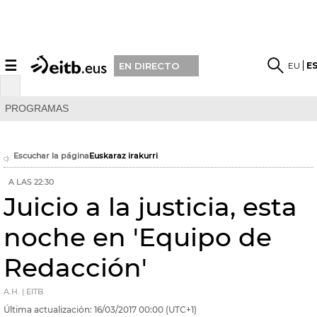
☰
EU
E
EN DIRECTO
PROGRAMAS
Escuchar la página
Euskaraz irakurri
A LAS 22:30
Juicio a la justicia, esta
noche en 'Equipo de
Redacción'
A.H. | EITB
Última actualización:
16/03/2017
00:00
(UTC+1)