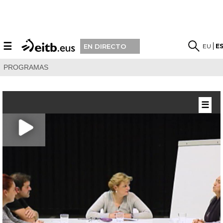
☰
EU
E
EN DIRECTO
PROGRAMAS
☰