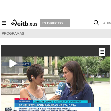
☰
EU
E
EN DIRECTO
PROGRAMAS
☰