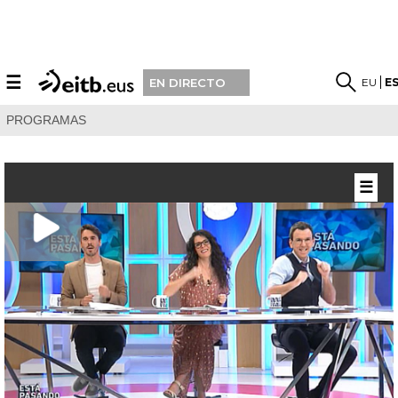
☰
EU
E
EN DIRECTO
PROGRAMAS
☰