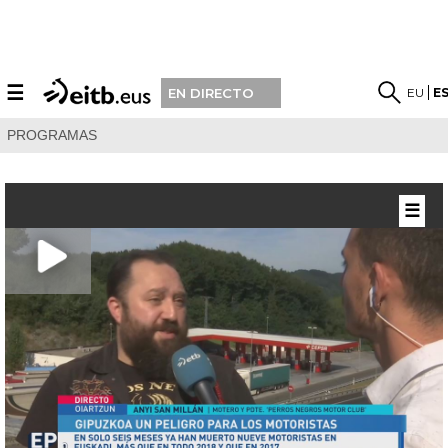
☰
EU
E
EN DIRECTO
PROGRAMAS
☰