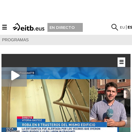
☰
EU
E
EN DIRECTO
PROGRAMAS
☰