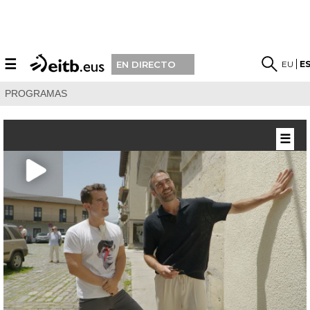
☰
EU
E
EN DIRECTO
PROGRAMAS
☰