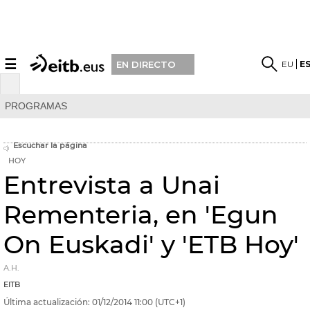
☰
EU
E
EN DIRECTO
PROGRAMAS
Escuchar la página
HOY
Entrevista a Unai
Rementeria, en 'Egun
On Euskadi' y 'ETB Hoy'
A.H.
EITB
Última actualización:
01/12/2014
11:00
(UTC+1)