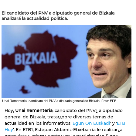
El candidato del PNV a diputado general de Bizkaia
analizará la actualidad política.
Unai Rementeria, candidato del PNV a diputado general de Bizkaia. Foto: EFE
Hoy,
Unai Rementeria
, candidato del PNV¿ a diputado
general de Bizkaia, tratar¿obre diversos temas de
actualidad en los informativos '
Egun On Euskadi
' y '
ETB
Hoy
'. En ETB1, Estepan Aldamiz-Etxebarria le realizar¿a
entrevista y adem¿ contar¿on la participaci¿e Elena