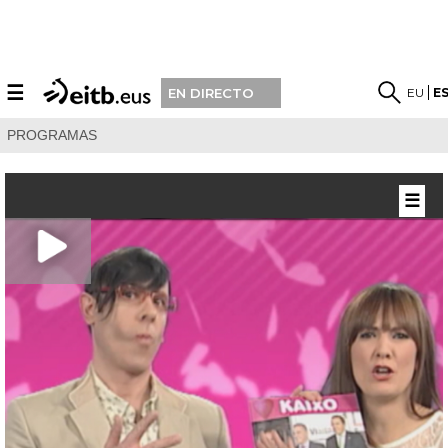
☰
EU
E
EN DIRECTO
PROGRAMAS
☰