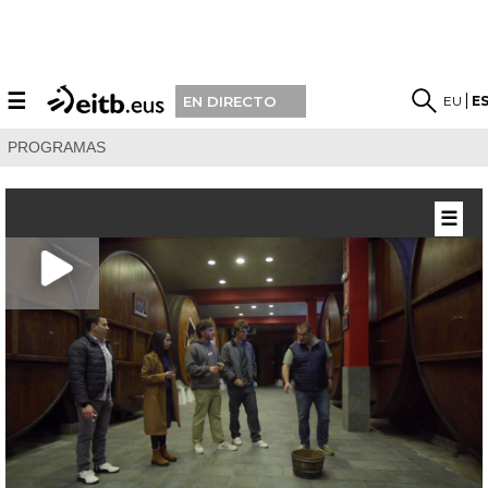
☰
EU
E
EN DIRECTO
PROGRAMAS
☰