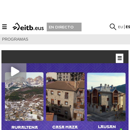
☰
EU
E
EN DIRECTO
PROGRAMAS
☰