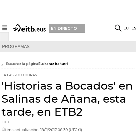
☰
EU
E
EN DIRECTO
PROGRAMAS
Escuchar la página
Euskaraz irakurri
A LAS 20:00 HORAS
'Historias a Bocados' en
Salinas de Añana, esta
tarde, en ETB2
EITB
Última actualización:
18/11/2017
08:39
(UTC+1)