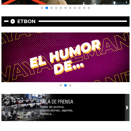
ETBON
SALA DE PRENSA
Notas de prensa,
convocatorias, agenda,
fototeca,…