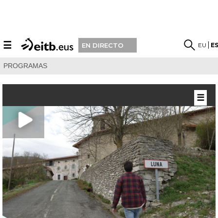
☰
EU
E
EN DIRECTO
PROGRAMAS
☰