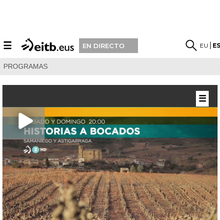
☰
EU
E
EN DIRECTO
PROGRAMAS
☰